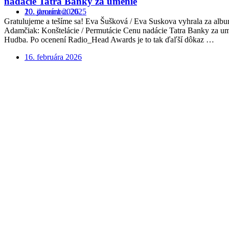
nadácie Tatra Banky za umenie
20. januára 2026
10. decembra 2025
Gratulujeme a tešíme sa! Eva Šušková / Eva Suskova vyhrala za alb
Adamčiak: Konštelácie / Permutácie Cenu nadácie Tatra Banky za ume
Hudba. Po ocenení Radio_Head Awards je to tak ďaľší dôkaz …
16. februára 2026