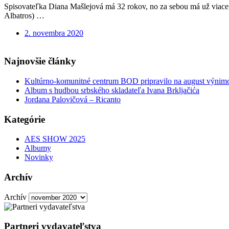
Spisovateľka Diana Mašlejová má 32 rokov, no za sebou má už viacero 
Albatros) …
2. novembra 2020
Najnovšie články
Kultúrno-komunitné centrum BOD pripravilo na august výnimoč
Album s hudbou srbského skladateľa Ivana Brkljačića
Jordana Palovičová – Ricanto
Kategórie
AES SHOW 2025
Albumy
Novinky
Archív
Archív
Partneri vydavateľstva