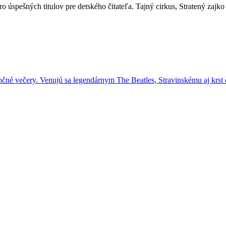
úspešných titulov pre detského čitateľa. Tajný cirkus, Stratený zajko
né večery. Venujú sa legendárnym The Beatles, Stravinskému aj krst 