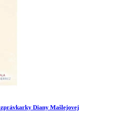
ozprávkarky Diany Mašlejovej