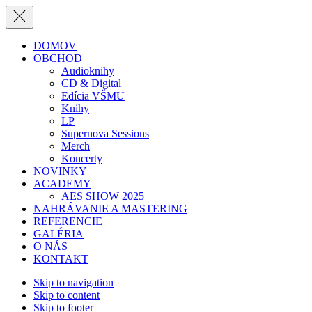
Close
DOMOV
OBCHOD
Audioknihy
CD & Digital
Edícia VŠMU
Knihy
LP
Supernova Sessions
Merch
Koncerty
NOVINKY
ACADEMY
AES SHOW 2025
NAHRÁVANIE A MASTERING
REFERENCIE
GALÉRIA
O NÁS
KONTAKT
Skip to navigation
Skip to content
Skip to footer