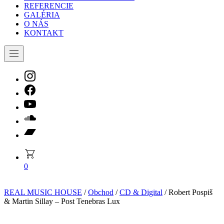
REFERENCIE
GALÉRIA
O NÁS
KONTAKT
Navigation
New
Window
New
Window
New
Window
New
Window
New
Window
products
0
in
the
REAL MUSIC HOUSE
/
Obchod
/
CD & Digital
/ Robert Pospiš
cart
& Martin Sillay – Post Tenebras Lux