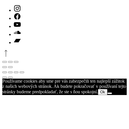
may
Theme
be
by
chosen
FORQY
New
on
Window
the
New
product
Window
New
page
Window
New
Window
New
Back
Window
to
Top
Close
Toggle
Zoom
(Esc)
Full-
In/Out
Späť
Ďalej
screen
Používame cookies aby sme pre vás zabezpečili ten najlepší zážitok
z našich webových stránok. Ak budete pokračovať v používaní tejto
stránky budeme predpokladať, že ste s ňou spokojní.
Ok