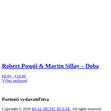
Robert Pospiš & Martin Sillay – Doba
€
8.00
–
€
10.00
This
Výber možností
product
has
multiple
variants.
Partneri vydavateľstva
The
options
Copyright © 2026
REAL MUSIC HOUSE
. All rights reserved.