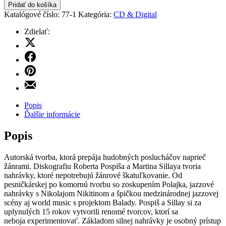
Robert
Pridať do košíka
Pospiš
Katalógové číslo:
77-1
Kategória:
CD & Digital
&
Martin
Zdielať:
Sillay
Share
-
on
Zdielať
Post
X
na
Tenebras
Zdielať
facebook
Lux
na
Zdielať
Pinterest
emailom
Popis
Ďalšie informácie
Popis
Autorská tvorba, ktorá prepája hudobných poslucháčov naprieč
žánrami. Diskografiu Roberta Pospiša a Martina Sillaya tvoria
nahrávky, ktoré nepotrebujú žánrové škatuľkovanie. Od
pesničkárskej po komornú tvorbu so zoskupením Polajka, jazzové
nahrávky s Nikolajom Nikitinom a špičkou medzinárodnej jazzovej
scény aj world music s projektom Balady. Pospiš a Sillay si za
uplynulých 15 rokov vytvorili renomé tvorcov, ktorí sa
neboja experimentovať. Základom silnej nahrávky je osobný prístup