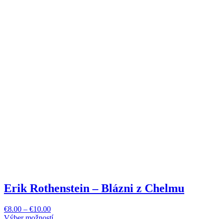
Erik Rothenstein – Blázni z Chelmu
€
8.00
–
€
10.00
This
Výber možností