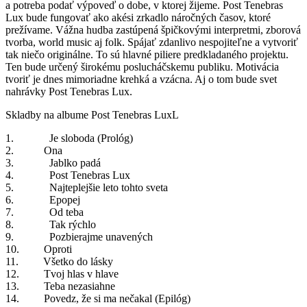
a potreba podať výpoveď o dobe, v ktorej žijeme. Post Tenebras
Lux bude fungovať ako akési zrkadlo náročných časov, ktoré
prežívame. Vážna hudba zastúpená špičkovými interpretmi, zborová
tvorba, world music aj folk. Spájať zdanlivo nespojiteľne a vytvoriť
tak niečo originálne. To sú hlavné piliere predkladaného projektu.
Ten bude určený širokému poslucháčskemu publiku. Motivácia
tvoriť je dnes mimoriadne krehká a vzácna. Aj o tom bude svet
nahrávky Post Tenebras Lux.
Skladby na albume Post Tenebras LuxL
1. Je sloboda (Prológ)
2. Ona
3. Jablko padá
4. Post Tenebras Lux
5. Najteplejšie leto tohto sveta
6. Epopej
7. Od teba
8. Tak rýchlo
9. Pozbierajme unavených
10. Oproti
11. Všetko do lásky
12. Tvoj hlas v hlave
13. Teba nezasiahne
14. Povedz, že si ma nečakal (Epilóg)