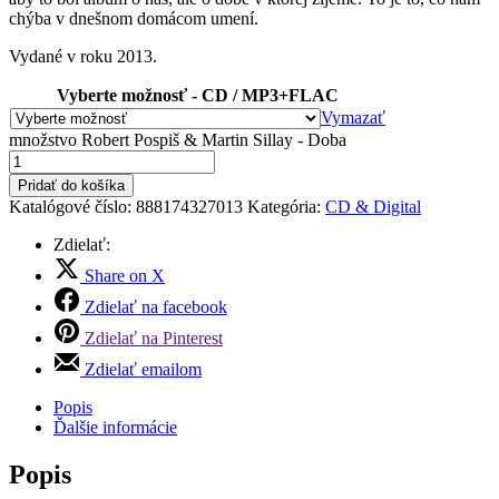
chýba v dnešnom domácom umení.
Vydané v roku 2013.
Vyberte možnosť - CD / MP3+FLAC
Vymazať
množstvo Robert Pospiš & Martin Sillay - Doba
Pridať do košíka
Katalógové číslo:
888174327013
Kategória:
CD & Digital
Zdielať:
Share on X
Zdielať na facebook
Zdielať na Pinterest
Zdielať emailom
Popis
Ďalšie informácie
Popis