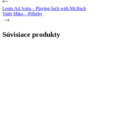
Lento Ad Astra – Playing šach with Mr.Bach
Valér Miko – Príbehy
Súvisiace produkty