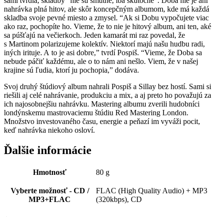
sami tvrdia, skladby “nie sú smutné, iba skutočné”. Doba nie je ani
nahrávka plná hitov, ale skôr koncepčným albumom, kde má každá
skladba svoje pevné miesto a zmysel. “Ak si Dobu vypočujete viac
ako raz, pochopíte ho. Vieme, že to nie je hitový album, ani ten, aké
sa púšťajú na večierkoch. Jeden kamarát mi raz povedal, že
s Martinom polarizujeme kolektív. Niektorí majú našu hudbu radi,
iných irituje. A to je asi dobre,” tvrdí Pospiš. “Vieme, že Doba sa
nebude páčiť každému, ale o to nám ani nešlo. Viem, že v našej
krajine sú ľudia, ktorí ju pochopia,” dodáva.
Svoj druhý štúdiový album nahrali Pospiš a Sillay bez hostí. Sami si
riešili aj celé nahrávanie, produkciu a mix, a aj preto ho považujú za
ich najosobnejšiu nahrávku. Mastering albumu zverili hudobníci
londýnskemu mastrovaciemu štúdiu Red Mastering London.
Množstvo investovaného času, energie a peňazí im vyváži pocit,
keď nahrávka niekoho osloví.
Ďalšie informácie
Hmotnosť
80 g
Vyberte možnosť - CD /
FLAC (High Quality Audio) + MP3
MP3+FLAC
(320kbps), CD