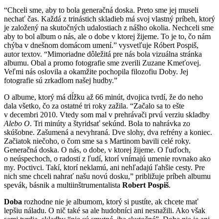
“Chceli sme, aby to bola generačná doska. Preto sme jej museli
nechať čas. Každá z trinástich skladieb má svoj vlastný príbeh, ktorý
je založený na skutočných udalostiach z nášho okolia. Nechceli sme
aby to bol album o nás, ale o dobe v ktorej žijeme. To je to, čo nám
chýba v dnešnom domácom umení.” vysvetľuje Róbert Pospiš,
autor textov. “Mimoriadne dôležitá pre nás bola vizuálna stránka
albumu. Obal a promo fotografie sme zverili Zuzane Kmeťovej.
Veľmi nás oslovila a okamžite pochopila filozofiu Doby. Jej
fotografie sú zrkadlom našej hudby.”
O albume, ktorý má dĺžku až 66 minút, dvojica tvrdí, že do neho
dala všetko, čo za ostatné tri roky zažila. “Začalo sa to ešte
v decembri 2010. Vtedy som mal v prehrávači prvú verziu skladby
Alebo O
. Tri minúty a štyridsať sekúnd. Bola to nahrávka zo
skúšobne. Zašumená a nevyhraná. Dve slohy, dva refrény a koniec.
Začiatok niečoho, o čom sme sa s Martinom bavili celé roky.
Generačná doska. O nás, o dobe, v ktorej žijeme. O ľuďoch,
o neúspechoch, o radosti z ľudí, ktorí vnímajú umenie rovnako ako
my. Poctivci. Takí, ktorí neklamú, ani nehľadajú ľahšie cesty. Pre
nich sme chceli nahrať našu novú dosku,” približuje príbeh albumu
spevák, básnik a multiinštrumentalista
Robert Pospiš
.
Doba
rozhodne nie je albumom, ktorý si pustíte, ak chcete mať
lepšiu náladu. O nič také sa ale hudobníci ani nesnažili. Ako však