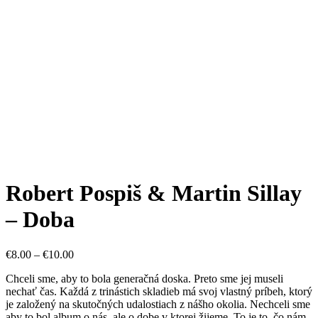
Robert Pospiš & Martin Sillay
– Doba
€
8.00
–
€
10.00
Chceli sme, aby to bola generačná doska. Preto sme jej museli
nechať čas. Každá z trinástich skladieb má svoj vlastný príbeh, ktorý
je založený na skutočných udalostiach z nášho okolia. Nechceli sme
aby to bol album o nás, ale o dobe v ktorej žijeme. To je to, čo nám