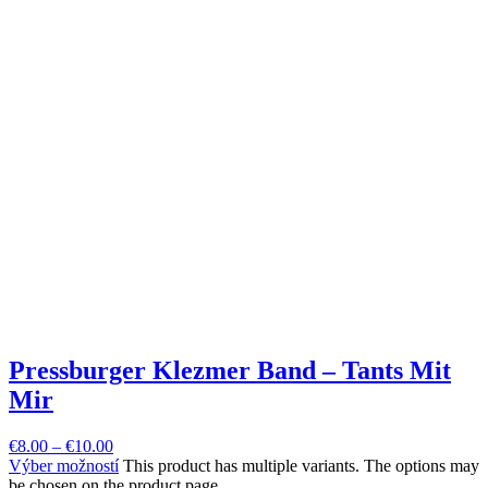
Pressburger Klezmer Band – Tants Mit
Mir
€
8.00
–
€
10.00
Výber možností
This product has multiple variants. The options may
be chosen on the product page